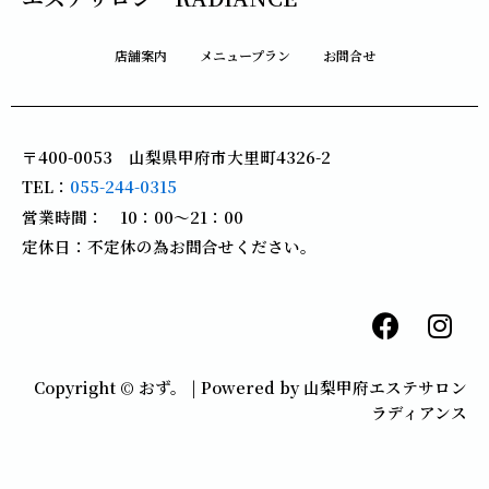
店舗案内
メニュープラン
お問合せ
〒400-0053 山梨県甲府市大里町4326-2
TEL：
055-244-0315
営業時間： 10：00～21：00
定休日：不定休の為お問合せください。
F
I
a
n
c
s
Copyright © おず。 | Powered by 山梨甲府エステサロン
e
t
ラディアンス
b
a
o
g
o
r