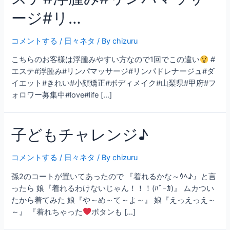
ージ#リ…
コメントする
/
日々ネタ
/ By
chizuru
こちらのお客様は浮腫みやすい方なので1回でこの違い
#
エステ#浮腫み#リンパマッサージ#リンパドレナージュ#ダ
イエット#きれい#小顔矯正#ボディメイク#山梨県#甲府#フ
ォロワー募集中#love#life […]
子どもチャレンジ♪
コメントする
/
日々ネタ
/ By
chizuru
孫2のコートが置いてあったので 『着れるかな～ｳﾍ♪』と言
ったら 娘『着れるわけないじゃん！！！(ﾊﾞｰｶ)』 ムカつい
たから着てみた 娘『や～め～て～よ～』 娘『えっえっえ～
～』 『着れちゃった
ボタンも […]