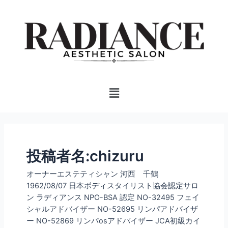
内
投
容
稿
を
の
ス
ペ
キ
ー
ッ
ジ
プ
送
Menu
り
投稿者名:chizuru
オーナーエステティシャン 河西 千鶴
1962/08/07 日本ボディスタイリスト協会認定サロ
ン ラディアンス NPO-BSA 認定 NO-32495 フェイ
シャルアドバイザー NO-52695 リンパアドバイザ
ー NO-52869 リンパosアドバイザー JCA初級カイ