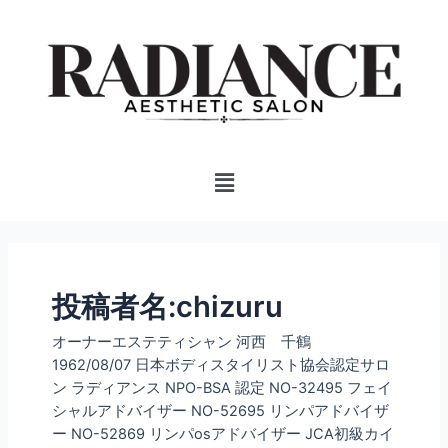
内
投
容
稿
を
の
ス
ペ
キ
ー
ッ
ジ
プ
送
Menu
り
投稿者名:chizuru
オーナーエステティシャン 河西 千鶴
1962/08/07 日本ボディスタイリスト協会認定サロ
ン ラディアンス NPO-BSA 認定 NO-32495 フェイ
シャルアドバイザー NO-52695 リンパアドバイザ
ー NO-52869 リンパosアドバイザー JCA初級カイ