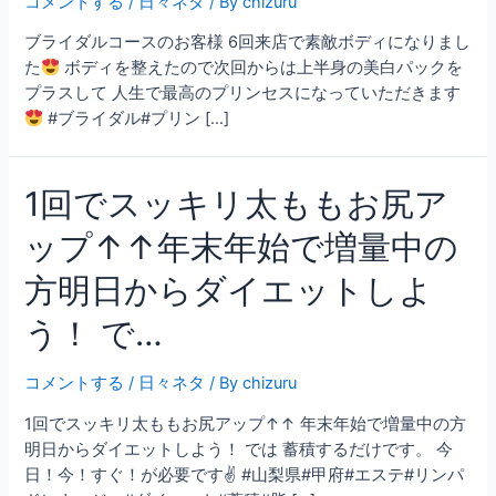
コメントする
/
日々ネタ
/ By
chizuru
ブライダルコースのお客様 6回来店で素敵ボディになりまし
た
ボディを整えたので次回からは上半身の美白パックを
プラスして 人生で最高のプリンセスになっていただきます
#ブライダル#プリン […]
1回でスッキリ太ももお尻ア
ップ↑↑年末年始で増量中の
方明日からダイエットしよ
う！ で…
コメントする
/
日々ネタ
/ By
chizuru
1回でスッキリ太ももお尻アップ↑↑ 年末年始で増量中の方
明日からダイエットしよう！ では 蓄積するだけです。 今
日！今！すぐ！が必要です✌ #山梨県#甲府#エステ#リンパ