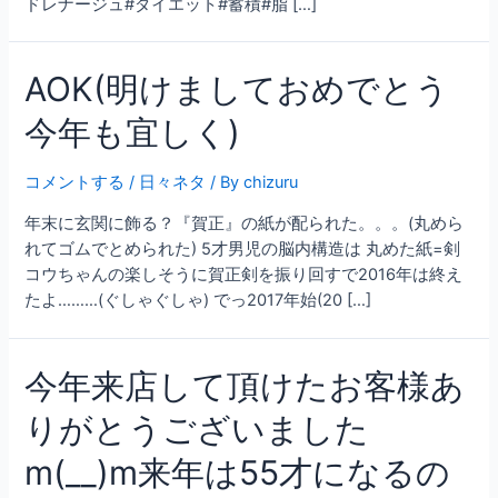
ドレナージュ#ダイエット#蓄積#脂 […]
AOK(明けましておめでとう
今年も宜しく)
コメントする
/
日々ネタ
/ By
chizuru
年末に玄関に飾る？『賀正』の紙が配られた。。。(丸めら
れてゴムでとめられた) 5才男児の脳内構造は 丸めた紙=剣
コウちゃんの楽しそうに賀正剣を振り回すで2016年は終え
たよ………(ぐしゃぐしゃ) でっ2017年始(20 […]
今年来店して頂けたお客様あ
りがとうございました
m(__)m来年は55才になるの