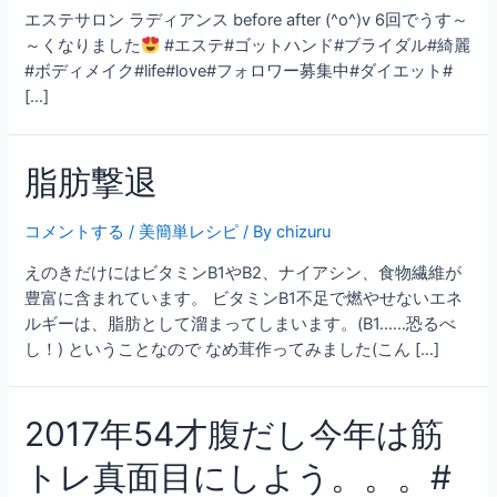
エステサロン ラディアンス before after (^o^)v 6回でうす～
～くなりました
#エステ#ゴットハンド#ブライダル#綺麗
#ボディメイク#life#love#フォロワー募集中#ダイエット#
[…]
脂肪撃退
コメントする
/
美簡単レシピ
/ By
chizuru
えのきだけにはビタミンB1やB2、ナイアシン、食物繊維が
豊富に含まれています。 ビタミンB1不足で燃やせないエネ
ルギーは、脂肪として溜まってしまいます。(B1……恐るべ
し！) ということなので なめ茸作ってみました(こん […]
2017年54才腹だし今年は筋
トレ真面目にしよう。。。#