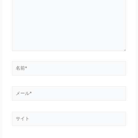
に
入
力…
名
前
*
メ
ー
ル
*
サ
イ
ト