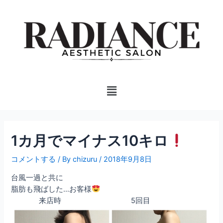
内
投
容
稿
を
ナ
ス
ビ
キ
ゲ
ッ
ー
プ
シ
Menu
ョ
ン
1カ月でマイナス10キロ
コメントする
/ By
chizuru
/
2018年9月8日
台風一過と共に
脂肪も飛ばした…お客様
来店時 5回目