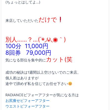
(ちょっとはしてよ…)
だけで
来店していただいた
別人……？…(΄◉◞౪◟◉｀)
100分 11,000円
8回券 79,000円
カット(笑
気になる部位を集中的に
成功の秘訣は1週間以上空けないでのご来店。
個人差はありますが
途中で諦めず私を信じてお任せ下さい
RADIANCEビフォーアフターが気になる方は
お尻痩せビフォーアフター
ウエストビフォーアフター