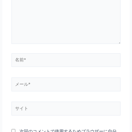
入
力…
名
前
*
メ
ー
ル
*
サ
イ
ト
次回のコメントで使用するためブラウザーに自分