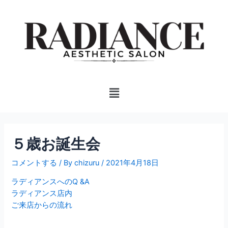
内
投
容
稿
を
ナ
ス
ビ
キ
ゲ
ッ
ー
プ
シ
Menu
ョ
ン
５歳お誕生会
コメントする
/ By
chizuru
/
2021年4月18日
ラディアンスへのQ &A
ラディアンス店内
ご来店からの流れ