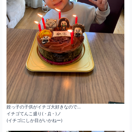
姪っ子の子供がイチゴ大好きなので…
イチゴてんこ盛り(・Д・)ノ
(イチゴにしか目がいかねー)