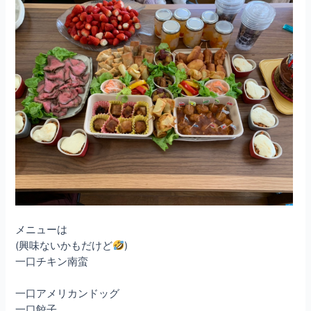
メニューは
(興味ないかもだけど
)
一口チキン南蛮
一口アメリカンドッグ
一口餃子