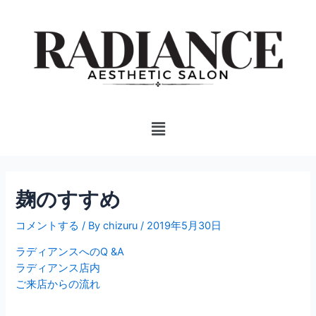
内
投
容
稿
を
ナ
ス
ビ
キ
ゲ
ッ
ー
プ
シ
Menu
ョ
ン
麹のすすめ
コメントする
/ By
chizuru
/
2019年5月30日
ラディアンスへのQ &A
ラディアンス店内
ご来店からの流れ