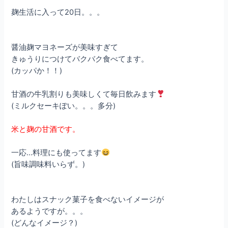
麹生活に入って20日。。。
醤油麹マヨネーズが美味すぎて
きゅうりにつけてバクバク食べてます。
(カッパか！！)
甘酒の牛乳割りも美味しくて毎日飲みます
(ミルクセーキぽい。。。多分)
米と麹の甘酒です。
一応…料理にも使ってます
(旨味調味料いらず。)
わたしはスナック菓子を食べないイメージが
あるようですが。。。
(どんなイメージ？)