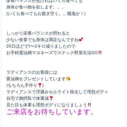
栄養バランスが悪ければいくら食べても
身体が食べ物を欲します。。。
(いくら食べてもお腹ぎ空く。。餓鬼か！)
しっかり栄養バランスが摂れると
少ない食量でも身体は満足なんですね
20日ほどで1〜2キロ減りましたので
お手軽醤油麹マヨネーズでステック野菜生活GO
ラディアンスのお客様には
醤油麹をプレゼントしています
(もちろん手作り
)
ラディアンスで浮腫みセルライト除去して理想ボディ
自宅で麹摂取で体重減
見た目も体重も理想ボディになりましょう
ご来店をお待ちしています。