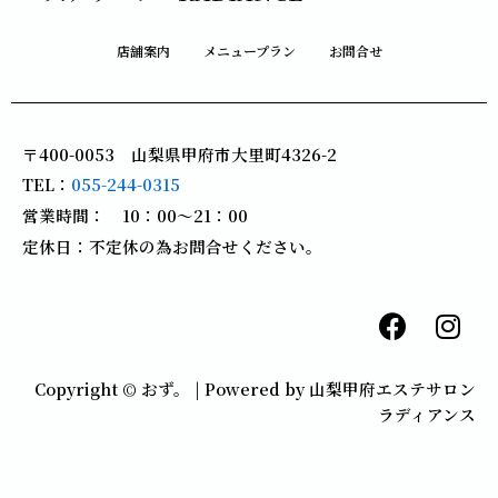
店舗案内
メニュープラン
お問合せ
〒400-0053 山梨県甲府市大里町4326-2
TEL：
055-244-0315
営業時間： 10：00～21：00
定休日：不定休の為お問合せください。
F
I
a
n
c
s
Copyright © おず。 | Powered by 山梨甲府エステサロン
e
t
ラディアンス
b
a
o
g
o
r