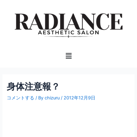
内
投
容
稿
を
ナ
ス
ビ
キ
ゲ
ッ
ー
プ
シ
Menu
ョ
ン
身体注意報？
コメントする
/ By
chizuru
/
2012年12月9日