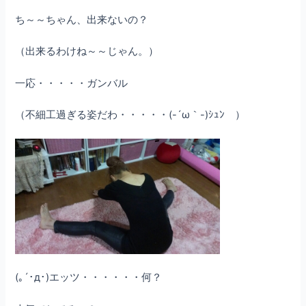
ち～～ちゃん、出来ないの？
（出来るわけね～～じゃん。）
一応・・・・・ガンバル
（不細工過ぎる姿だわ・・・・・(-´ω｀-)ｼｭﾝ ）
(｡´･д･)エッツ・・・・・・何？