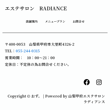
エステサロン RADIANCE
店舗案内
メニュープラン
お問合せ
〒400-0053 山梨県甲府市大里町4326-2
TEL：
055-244-0315
営業時間： 10：00～21：00
定休日：不定休の為お問合せください。
F
I
a
n
c
s
Copyright © おず。 | Powered by 山梨甲府エステサロン
e
t
ラディアンス
b
a
o
g