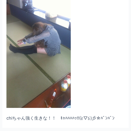
chiちゃん強く生きな！！ ｷｬﾊﾊﾊﾊｯ!!(≧▽≦)彡☆ﾊﾞﾝﾊﾞﾝ