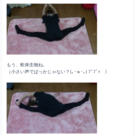
もう、軟体生物ね。
（小さい声でばっかじゃない？(｡･ｗ･｡) ﾌﾟﾌﾟｯ ）