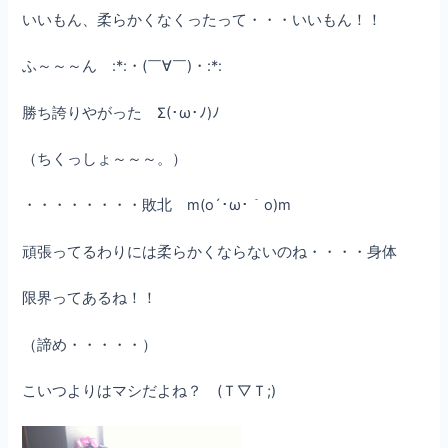
いいもん、柔らかくなくったって・・・いいもん！！
ふ～～～ん :*:・(￣∀￣)・:*:
勝ち誇りやがった Σ(･ω･ﾉ)ﾉ
（ちくっしょ～～～。）
・・・・・・・・敗北 m(o´･ω･｀o)m
頑張ってるわりには柔らかくならないのね・・・・身体
限界ってあるね！！
（諦め・・・・・）
こいつよりはマシだよね？ (Ｔ▽Ｔ;)