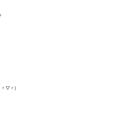
？
〃▽〃)