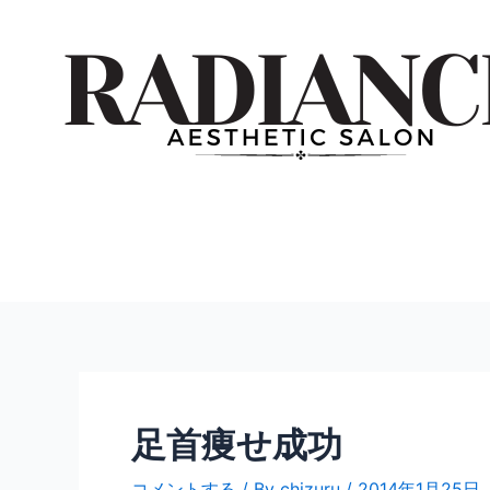
内
投
容
稿
を
ナ
ス
ビ
キ
ゲ
ッ
ー
プ
シ
ョ
ン
足首痩せ成功
コメントする
/ By
chizuru
/
2014年1月25日