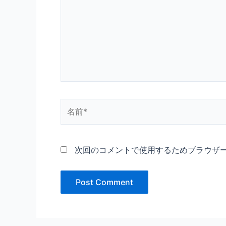
入
力…
名
前
*
次回のコメントで使用するためブラウザ