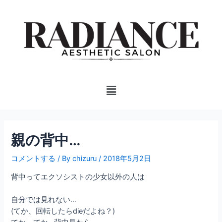
内
投
容
稿
を
ナ
ス
ビ
キ
ゲ
ッ
ー
プ
シ
Menu
ョ
ン
親の背中…
コメントする
/ By
chizuru
/
2018年5月2日
背中ってエクソシストの少女以外の人は
自分では見れない…
(てか、回転したらdieだよね？)