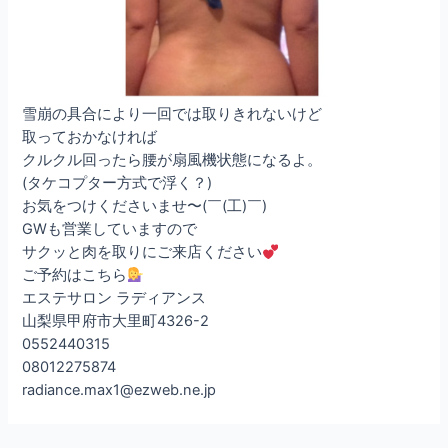
雪崩の具合により一回では取りきれないけど
取っておかなければ
クルクル回ったら腰が扇風機状態になるよ。
(タケコプター方式で浮く？)
お気をつけくださいませ〜(￣(工)￣)
GWも営業していますので
サクッと肉を取りにご来店ください
ご予約はこちら
エステサロン ラディアンス
山梨県甲府市大里町4326-2
0552440315
08012275874
radiance.max1@ezweb.ne.jp