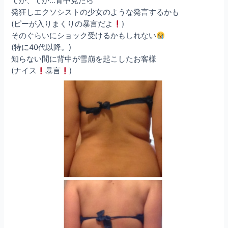
てか、てか…背中見たら
発狂しエクソシストの少女のような発言するかも
(ピーが入りまくりの暴言だよ
)
そのぐらいにショック受けるかもしれない
(特に40代以降。)
知らない間に背中が雪崩を起こしたお客様
(ナイス
暴言
)