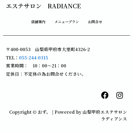
エステサロン RADIANCE
店舗案内
メニュープラン
お問合せ
〒400-0053 山梨県甲府市大里町4326-2
TEL：
055-244-0315
営業時間： 10：00～21：00
定休日：不定休の為お問合せください。
F
I
a
n
c
s
Copyright © おず。 | Powered by 山梨甲府エステサロン
e
t
ラディアンス
b
a
o
g