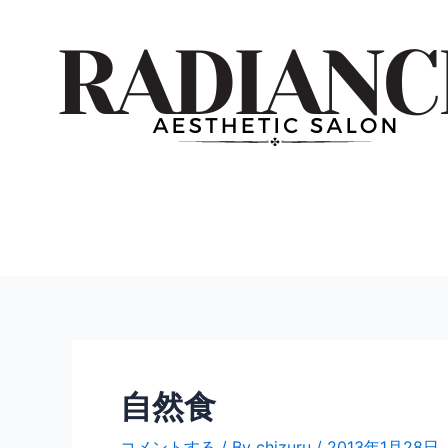
内
投
容
稿
を
ナ
ス
ビ
キ
ゲ
ッ
ー
プ
シ
ョ
ン
自然食
コメントする
/ By
chizuru
/
2013年1月28日