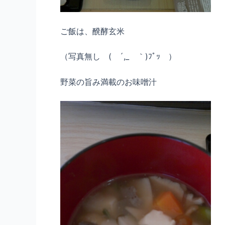
ご飯は、醗酵玄米
（写真無し ( ´,_ゝ｀)ﾌﾟｯ ）
野菜の旨み満載のお味噌汁