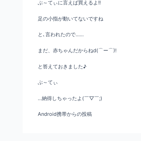
ぶ～てぃに言えば買えるよ!!
足の小指が動いてないですね
と､言われたので……
まだ、赤ちゃんだからねd(⌒ー⌒)!
と答えておきました♪
ぶ～てぃ
…納得しちゃったよ(￣▽￣;)
Android携帯からの投稿