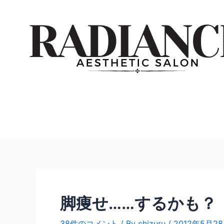
内
投
容
稿
を
ナ
ス
ビ
キ
ゲ
ッ
ー
プ
シ
ョ
ン
脚痩せ……するかも？
38件のコメント
/ By
chizuru
/
2012年5月2