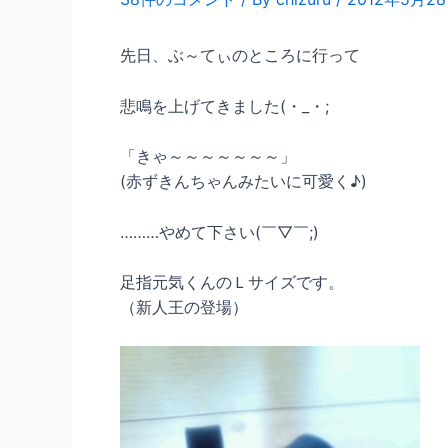
先日、ぶ～てぃのところに行って
悲鳴を上げてきました(・_・;
「きゃ～～～～～～～」
(赤ずきんちゃんみたいに可愛く♪)
………やめて下さい(￣▽￣;)
足指元気くんのＬサイズです。
（新人王の登場）