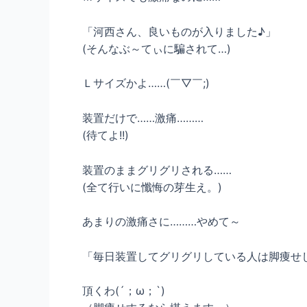
「河西さん、良いものが入りました♪」
(そんなぶ～てぃに騙されて…)
Ｌサイズかよ……(￣▽￣;)
装置だけで……激痛………
(待てよ!!)
装置のままグリグリされる……
(全て行いに懺悔の芽生え。)
あまりの激痛さに………やめて～
「毎日装置してグリグリしている人は脚痩せ
頂くわ(´；ω；`)