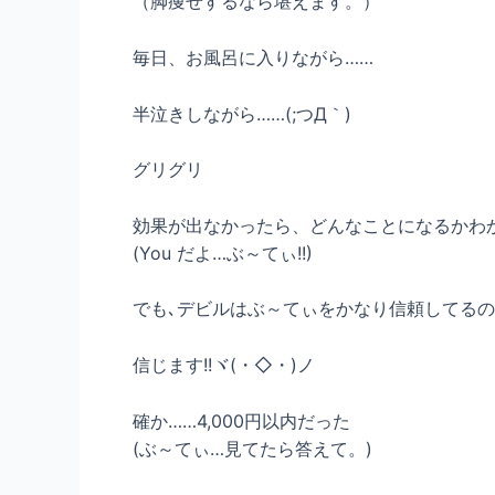
（脚痩せするなら堪えます。）
毎日、お風呂に入りながら……
半泣きしながら……(;つД｀)
グリグリ
効果が出なかったら、どんなことになるかわか
(You だよ…ぶ～てぃ!!)
でも､デビルはぶ～てぃをかなり信頼してるの
信じます!!ヾ(・◇・)ノ
確か……4,000円以内だった
(ぶ～てぃ…見てたら答えて。)