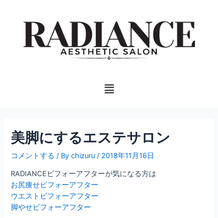
内
投
容
稿
を
ナ
ス
ビ
キ
ゲ
ッ
ー
プ
シ
Menu
ョ
ン
美脚にするエステサロン
コメントする
/ By
chizuru
/
2018年11月16日
RADIANCEビフォーアフターが気になる方は
お尻痩せビフォーアフター
ウエストビフォーアフター
脚やせビフォーアフター