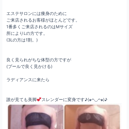
エステサロンには痩身のために
ご来店されるお客様が
ほとんどです。
1番多くご来店されるのはMサイズ
所によりLの方です。
(3Lの方は1割。)
良く見られがちな体型の方ですが
(プールで良く見かける)
ラディアンスに来たら
誰が見ても美脚
スレンダーに変身です♪(๑ᴖ◡ᴖ๑)♪