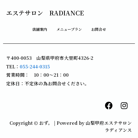
エステサロン RADIANCE
店舗案内
メニュープラン
お問合せ
〒400-0053 山梨県甲府市大里町4326-2
TEL：
055-244-0315
営業時間： 10：00～21：00
定休日：不定休の為お問合せください。
F
I
a
n
c
s
Copyright © おず。 | Powered by 山梨甲府エステサロン
e
t
ラディアンス
b
a