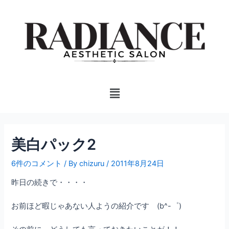
内
投
容
稿
を
ナ
ス
ビ
キ
ゲ
ッ
ー
プ
シ
Menu
ョ
ン
美白パック2
6件のコメント
/ By
chizuru
/
2011年8月24日
昨日の続きで・・・・
お前ほど暇じゃあない人ようの紹介です (b^-゜)