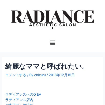
内
投
容
稿
を
ナ
ス
ビ
キ
ゲ
ッ
ー
プ
シ
Menu
ョ
ン
綺麗なママと呼ばれたい。
コメントする
/ By
chizuru
/
2018年12月15日
ラディアンスへのQ &A
ラディアンス店内