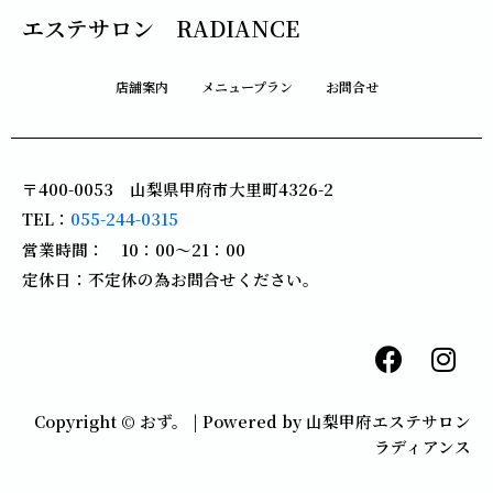
エステサロン RADIANCE
店舗案内
メニュープラン
お問合せ
〒400-0053 山梨県甲府市大里町4326-2
TEL：
055-244-0315
営業時間： 10：00～21：00
定休日：不定休の為お問合せください。
F
I
a
n
c
s
Copyright © おず。 | Powered by 山梨甲府エステサロン
e
t
ラディアンス
b
a
o
g