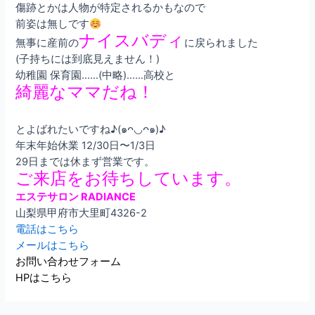
傷跡とかは人物が特定されるかもなので
前姿は無しです
ナイスバディ
無事に産前の
に戻られました
(子持ちには到底見えません！)
幼稚園 保育園……(中略)……高校と
綺麗なママだね！
とよばれたいですね♪(๑ᴖ◡ᴖ๑)♪
年末年始休業 12/30日〜1/3日
29日までは休まず営業です。
ご来店をお待ちしています。
エステサロン RADIANCE
山梨県甲府市大里町4326-2
電話はこちら
メールはこちら
お問い合わせフォーム
HPはこちら