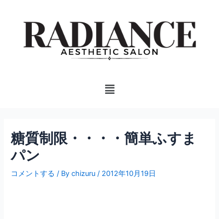
内
投
容
稿
を
ナ
ス
ビ
キ
ゲ
ッ
ー
プ
シ
Menu
ョ
ン
糖質制限・・・・簡単ふすま
パン
コメントする
/ By
chizuru
/
2012年10月19日