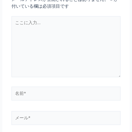
付いている欄は必須項目です
こ
こ
に
入
力…
名
前
*
メ
ー
ル