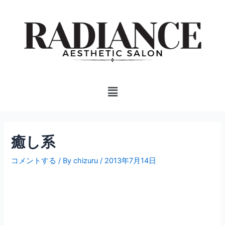
内
投
容
稿
を
ナ
ス
ビ
キ
ゲ
ッ
ー
プ
シ
Menu
ョ
ン
癒し系
コメントする
/ By
chizuru
/
2013年7月14日