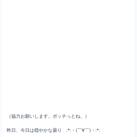
（協力お願いします。ポッチっとね。）
昨日、今日は穏やかな曇り :*:・(￣∀￣)・:*: