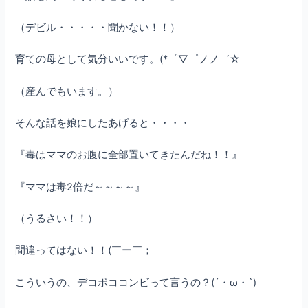
（デビル・・・・・聞かない！！）
育ての母として気分いいです。(*゜▽゜ノノ゛☆
（産んでもいます。）
そんな話を娘にしたあげると・・・・
『毒はママのお腹に全部置いてきたんだね！！』
『ママは毒2倍だ～～～～』
（うるさい！！）
間違ってはない！！(￣ー￣；
こういうの、デコボココンビって言うの？(´・ω・`)