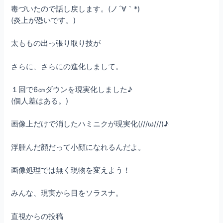
毒づいたので話し戻します。(ノ´∀｀*)
(炎上が恐いです。)
太ももの出っ張り取り技が
さらに、さらにの進化しまして。
１回で6㎝ダウンを現実化しました♪
(個人差はある。)
画像上だけで消したハミニクが現実化(///ω///)♪
浮腫んだ顔だって小顔になれるんだよ。
画像処理では無く現物を変えよう！
みんな、現実から目をソラスナ。
直視からの投稿