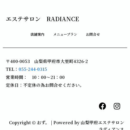
エステサロン RADIANCE
店舗案内
メニュープラン
お問合せ
〒400-0053 山梨県甲府市大里町4326-2
TEL：
055-244-0315
営業時間： 10：00～21：00
定休日：不定休の為お問合せください。
F
I
a
n
c
s
Copyright © おず。 | Powered by 山梨甲府エステサロン
e
t
ラディアンス