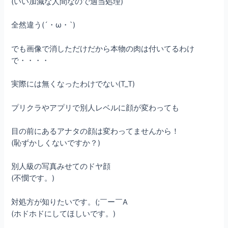
(いい加減な人間なので適当処理)
全然違う(´・ω・`)
でも画像で消しただけだから本物の肉は付いてるわけ
で・・・・
実際には無くなったわけでない(T_T)
プリクラやアプリで別人レベルに顔が変わっても
目の前にあるアナタの顔は変わってませんから！
(恥ずかしくないですか？)
別人級の写真みせてのドヤ顔
(不憫です。)
対処方が知りたいです。(;￣ー￣A
(ホドホドにしてほしいです。)