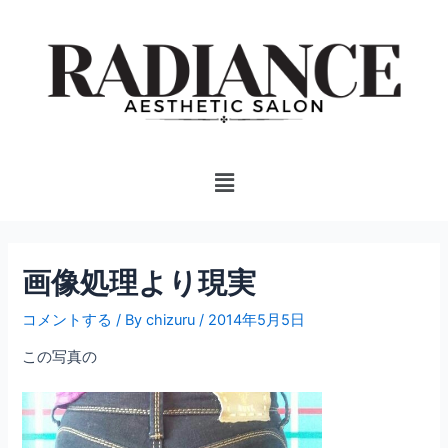
内
投
容
稿
を
ナ
ス
ビ
キ
ゲ
ッ
ー
プ
シ
Menu
ョ
ン
画像処理より現実
コメントする
/ By
chizuru
/
2014年5月5日
この写真の