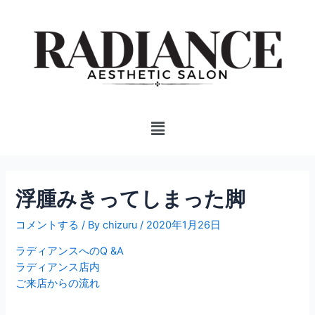
内
投
容
稿
を
ナ
ス
ビ
キ
ゲ
ッ
ー
プ
シ
Menu
ョ
ン
浮腫みきってしまった脚
コメントする
/ By
chizuru
/
2020年1月26日
ラディアンスへのQ &A
ラディアンス店内
ご来店からの流れ