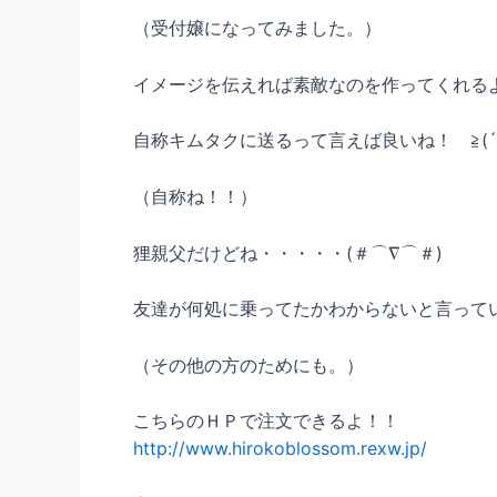
（受付嬢になってみました。）
イメージを伝えれば素敵なのを作ってくれる
自称キムタクに送るって言えば良いね！ ≧(´
（自称ね！！）
狸親父だけどね・・・・・(＃⌒∇⌒＃)ゞ
友達が何処に乗ってたかわからないと言って
（その他の方のためにも。）
こちらのＨＰで注文できるよ！！
http://www.hirokoblossom.rexw.jp/