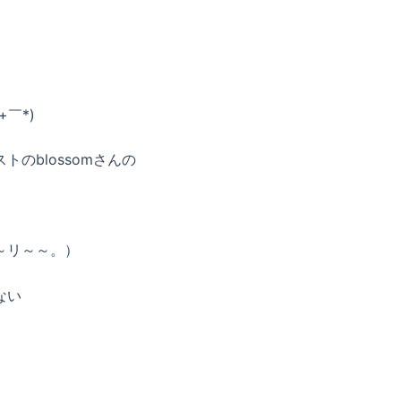
￣*)
のblossomさんの
～リ～～。）
ない