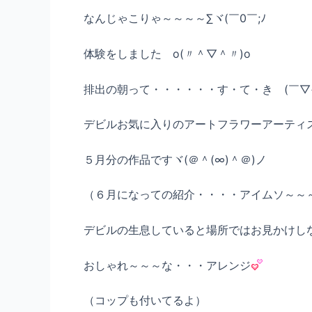
なんじゃこりゃ～～～～∑ヾ(￣0￣;ﾉ
体験をしました o(〃＾▽＾〃)o
排出の朝って・・・・・・す・て・き (￣▽+
デビルお気に入りのアートフラワーアーティスト
５月分の作品ですヾ(＠＾(∞)＾＠)ノ
（６月になっての紹介・・・・アイムソ～～
デビルの生息していると場所ではお見かけし
おしゃれ～～～な・・・アレンジ
（コップも付いてるよ）