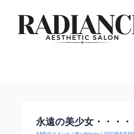
内
投
容
稿
を
ナ
ス
ビ
キ
ゲ
ッ
ー
プ
シ
ョ
ン
永遠の美少女・・・・
34件のコメント
/ By
chizuru
/
2012年6月1