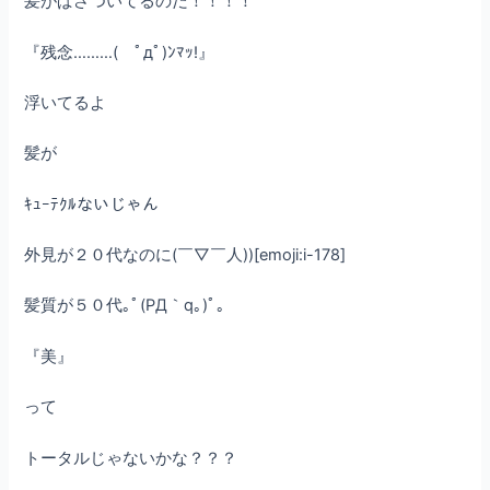
髪がぱさついてるのだ！！！！
『残念………( ﾟдﾟ)ﾝﾏｯ!』
浮いてるよ
髪が
ｷｭｰﾃｸﾙないじゃん
外見が２０代なのに(￣▽￣人))[emoji:i-178]
髪質が５０代｡ﾟ(PД｀q｡)ﾟ｡
『美』
って
トータルじゃないかな？？？