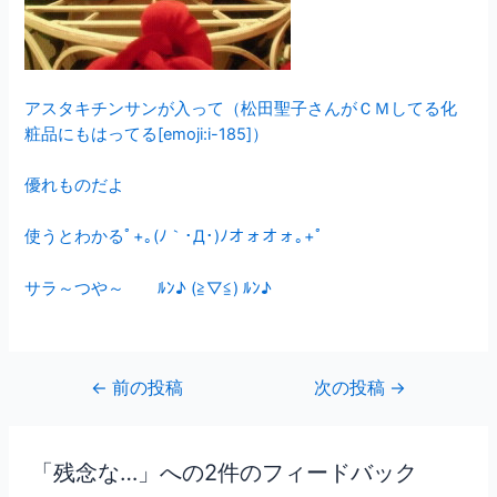
アスタキチンサンが入って（松田聖子さんがＣＭしてる化
粧品にもはってる[emoji:i-185]）
優れものだよ
使うとわかるﾟ+｡(ﾉ｀･Д･)ﾉオォオォ｡+ﾟ
サラ～つや～ ﾙﾝ♪ (≧▽≦) ﾙﾝ♪
←
前の投稿
次の投稿
→
「残念な…」への2件のフィードバック