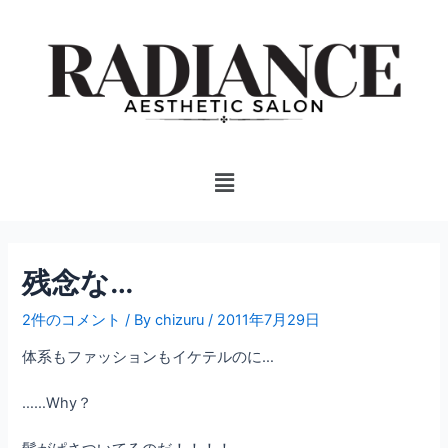
内
投
容
稿
を
ナ
ス
ビ
キ
ゲ
ッ
ー
プ
シ
Menu
ョ
ン
残念な…
2件のコメント
/ By
chizuru
/
2011年7月29日
体系もファッションもイケテルのに…
……Why？