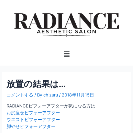
内
投
容
稿
を
ナ
ス
ビ
キ
ゲ
ッ
ー
プ
シ
Menu
ョ
ン
放置の結果は…
コメントする
/ By
chizuru
/
2018年11月15日
RADIANCEビフォーアフターが気になる方は
お尻痩せビフォーアフター
ウエストビフォーアフター
脚やせビフォーアフター