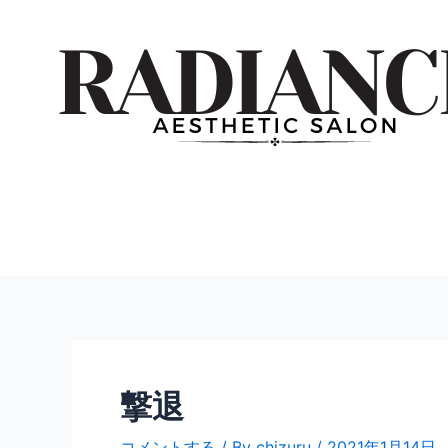
内
投
容
稿
を
ナ
ス
ビ
キ
ゲ
ッ
ー
プ
シ
ョ
ン
撃退
コメントする
/ By
chizuru
/
2021年1月14日