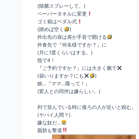
(除菌スプレーして。)
ペーパータオルに変更
ゴミ箱はペダル式
(踏めば空く
)
外出先の扉は肩か手首で開ける
外食先で『何名様ですか？』に
(月に1度くらいはする。)
指で4！
『ご予約ですか？』には大きく腕で
(袋いりますか？にも
)
娘…『ママ…喋って！』
(変人との同伴は嫌らしい。)
列で並んでいる時に後ろの人が近いと睨む。
(ヤバイ人間？)
嫌な奴だ…
脂肪も撃退