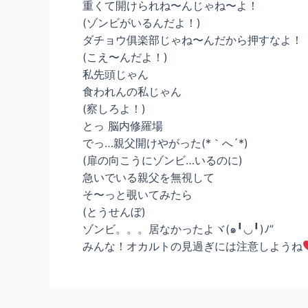
重くて開けられね〜んじゃね〜よ！
(ゾンビがいるんだよ！)
ダチョウ俱楽部じゃね〜んだから押すなよ！
(こえ〜んだよ！)
私先頭じゃん
食われんの私じゃん
(察しろよ！)
とっ 脳内修羅場
でっ…親父開けやがった(*｀へ´*)
(扉の向こうにゾンビ…いるのに)
急いでいる親父を無視して
そ〜っと覗いてみたら
(とうせんぼ)
ゾンビ。。。居なかったよヾ(๑╹◡╹)ﾉ”
みんな！オカルトの見過ぎには注意しようね