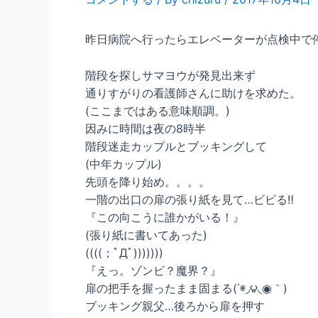
昨日病院へ行ったらエレベーターが点検中で
階段を探しサマヨウが発見出来ず
通りすがりの看護師さんに助けを求めた。
(ここまではある意味順調。)
因みに時間は夜の8時半
階段迷走カップルとブッキングして
(中年カップル)
先頭を降り始め。。。。
一階の出口の扉の張り紙を見て…ビビる‼︎
『この向こうに誰かがいる！』
(張り紙に書いてあった)
((((；ﾟДﾟ)))))))
『えっ。ゾンビ？魔界？』
扉の把手を握ったまま固まる(΄◉◞౪◟◉｀)
ブッキング親父…後ろから扉を押す