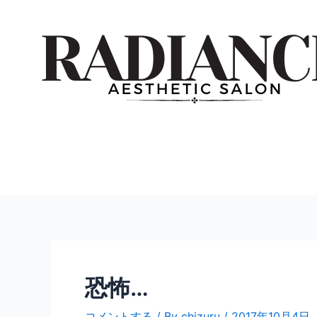
内
投
容
稿
を
ナ
ス
ビ
キ
ゲ
ッ
ー
プ
シ
ョ
ン
恐怖…
コメントする
/ By
chizuru
/
2017年10月4日