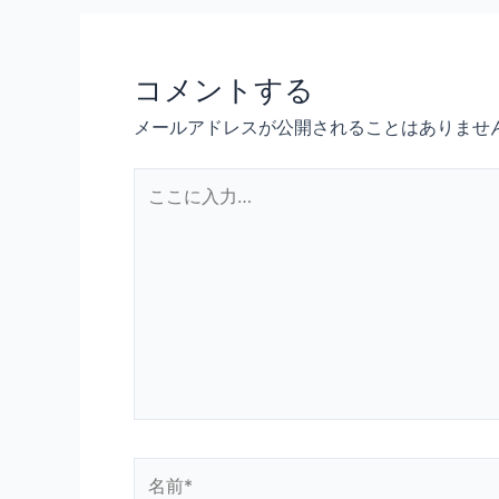
コメントする
メールアドレスが公開されることはありませ
こ
こ
に
入
力…
名
前