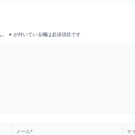
ん。
※
が付いている欄は必須項目です
メ
サ
ー
イ