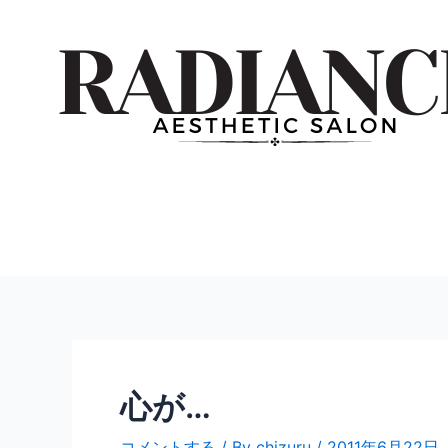
内
投
容
稿
を
ナ
ス
ビ
キ
ゲ
ッ
ー
プ
シ
ョ
ン
心が…
コメントする
/ By
chizuru
/
2011年6月22日