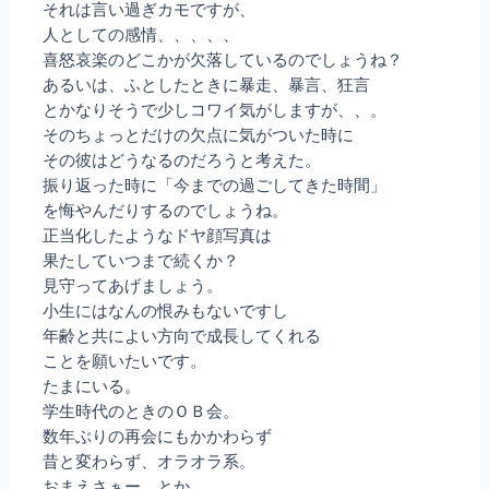
それは言い過ぎカモですが、
人としての感情、、、、、
喜怒哀楽のどこかが欠落しているのでしょうね？
あるいは、ふとしたときに暴走、暴言、狂言
とかなりそうで少しコワイ気がしますが、、。
そのちょっとだけの欠点に気がついた時に
その彼はどうなるのだろうと考えた。
振り返った時に「今までの過ごしてきた時間」
を悔やんだりするのでしょうね。
正当化したようなドヤ顔写真は
果たしていつまで続くか？
見守ってあげましょう。
小生にはなんの恨みもないですし
年齢と共によい方向で成長してくれる
ことを願いたいです。
たまにいる。
学生時代のときのＯＢ会。
数年ぶりの再会にもかかわらず
昔と変わらず、オラオラ系。
おまえさぁー、とか。