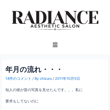
内
投
容
稿
を
ナ
ス
ビ
キ
ゲ
ッ
ー
プ
シ
Menu
ョ
ン
年月の流れ・・・
14件のコメント
/ By
chizuru
/
2011年10月5日
知人の彼が昔の写真を見せたんです。。。私に
要求もしてないのに