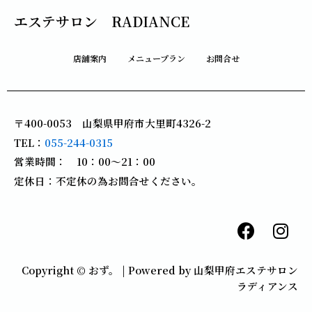
エステサロン RADIANCE
店舗案内
メニュープラン
お問合せ
〒400-0053 山梨県甲府市大里町4326-2
TEL：
055-244-0315
営業時間： 10：00～21：00
定休日：不定休の為お問合せください。
F
I
a
n
c
s
Copyright © おず。 | Powered by 山梨甲府エステサロン
e
t
ラディアンス
b
a
o
g