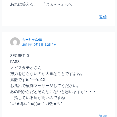
あれは笑える。。『はぁ～～』って
返信
ちーちゃん48
2011年10月6日 5:25 PM
SECRET: 0
PASS:
＞ピスタチオさん
努力を怠らないのが大事なことですよね。
素敵です(o^―^o)ﾆｺ
お風呂で横肉マッサージしてください。
あの腕からだとそんなにないと思いますが・・・
目指している所が高いのですね
ﾟ｡*★尊(｡´-ω)(ω-｀｡)敬★*｡ﾟ
返信