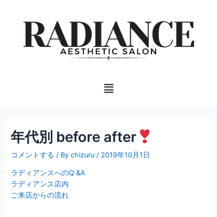
内
投
容
稿
を
ナ
ス
ビ
キ
ゲ
ッ
ー
プ
シ
Menu
ョ
ン
年代別 before after
コメントする
/ By
chizuru
/
2019年10月1日
ラディアンスへのQ &A
ラディアンス店内
ご来店からの流れ