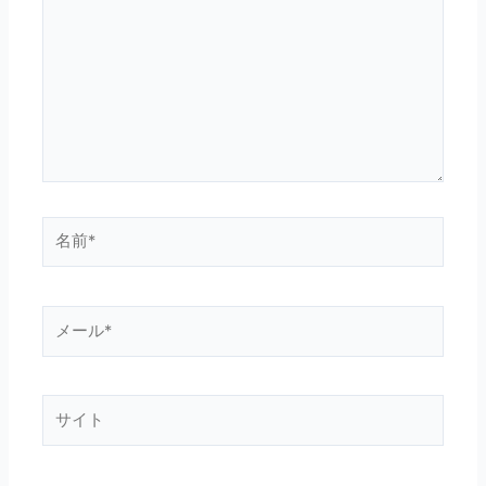
に
入
力…
名
前
*
メ
ー
ル
*
サ
イ
ト