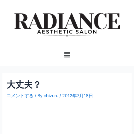
内
投
容
稿
を
ナ
ス
ビ
キ
ゲ
ッ
ー
プ
シ
Menu
ョ
ン
大丈夫？
コメントする
/ By
chizuru
/
2012年7月18日