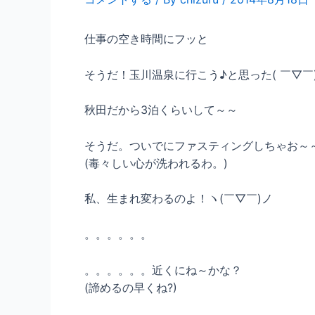
仕事の空き時間にフッと
そうだ！玉川温泉に行こう♪と思った( ￣▽￣
秋田だから3泊くらいして～～
そうだ。ついでにファスティングしちゃお～
(毒々しい心が洗われるわ。)
私、生まれ変わるのよ！ヽ(￣▽￣)ノ
。。。。。。
。。。。。。近くにね～かな？
(諦めるの早くね?)