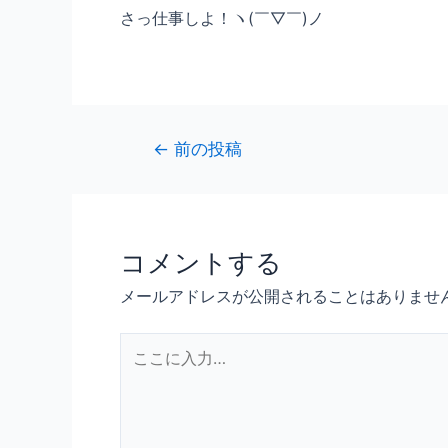
さっ仕事しよ！ヽ(￣▽￣)ノ
←
前の投稿
コメントする
メールアドレスが公開されることはありませ
こ
こ
に
入
力…