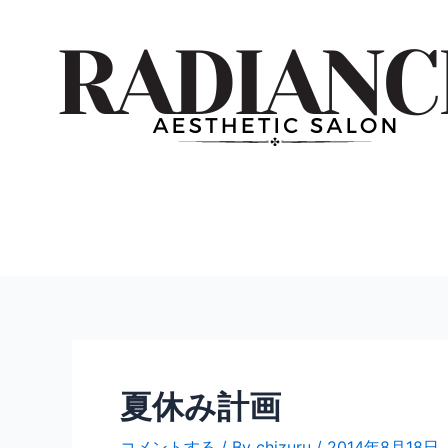
内
投
容
稿
を
ナ
ス
ビ
キ
ゲ
ッ
ー
プ
シ
ョ
ン
夏休み計画
コメントする
/ By
chizuru
/
2014年8月18日