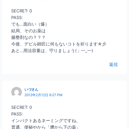
SECRET: 0
PASS:
でも…面白い（爆）
結局、そのお薬は
腸整剤なの？？？
今後、デビル師匠に何もないコトを祈ります☆彡
あと…用法容量は、守りましょう(；一_一)
返信
いづさん
2012年2月12日 6:27 PM
SECRET: 0
PASS:
インパクトあるネーミングですね。
普通、便秘やから「臍から下の薬」