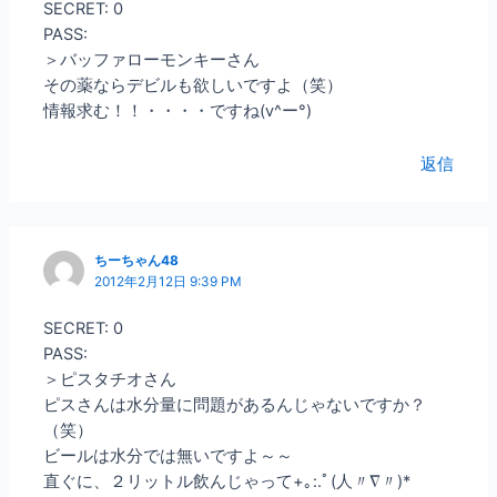
SECRET: 0
PASS:
＞バッファローモンキーさん
その薬ならデビルも欲しいですよ（笑）
情報求む！！・・・・ですね(v^ー°)
返信
ちーちゃん48
2012年2月12日 9:39 PM
SECRET: 0
PASS:
＞ピスタチオさん
ピスさんは水分量に問題があるんじゃないですか？
（笑）
ビールは水分では無いですよ～～
直ぐに、２リットル飲んじゃって+｡:.ﾟ(人〃∇〃)*