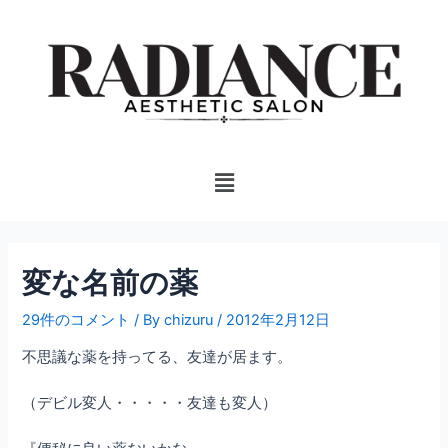
内
投
容
稿
を
ナ
ス
ビ
キ
ゲ
ッ
ー
プ
シ
Menu
ョ
ン
変な名前の薬
29件のコメント
/ By
chizuru
/
2012年2月12日
不思議な薬を持ってる、友達が居ます。
（デビル変人・・・・・友達も変人）