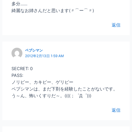
多分……
綺麗なお姉さんだと思います(〃⌒ー⌒〃)ゞ
返信
ペプシマン
2012年2月13日 1:59 AM
SECRET: 0
PASS:
ノリピー、カキピー、ゲリピー
ペプシマンは、まだ下剤を経験したことがないです。
う～ん、怖いくすりだ～。((((；゜Д゜)))
返信