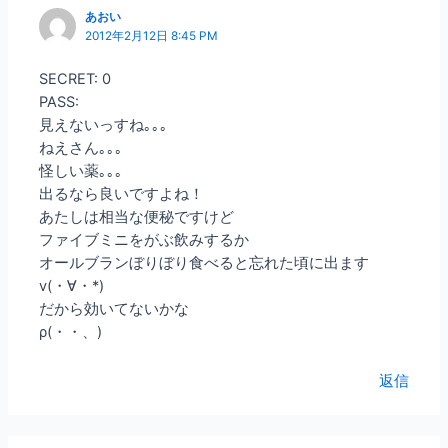
あおい
2012年2月12日 8:45 PM
SECRET: 0
PASS:
見えないっすね｡｡｡
ねえさん｡｡｡
怪しい薬｡｡｡
出るなら良いですよね！
あたしは相当な便秘ですけど
ファイブミニをがぶ飲みするか
オールブランぼりぼり食べると忘れた頃に出ます
v(・∀・*)
だから効いてないかな
ρ(・・、)
返信