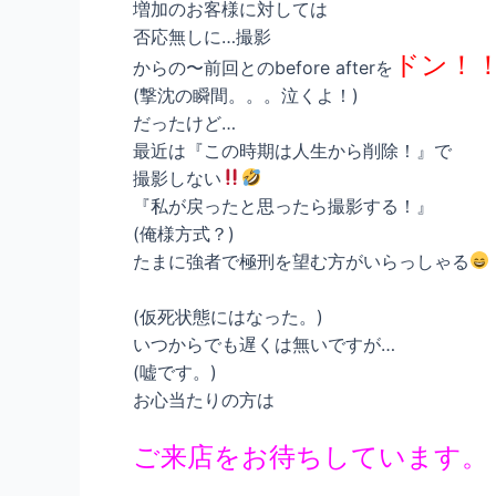
増加のお客様に対しては
否応無しに…撮影
ドン！
からの〜前回とのbefore afterを
(撃沈の瞬間。。。泣くよ！)
だったけど…
最近は『この時期は人生から削除！』で
撮影しない
『私が戻ったと思ったら撮影する！』
(俺様方式？)
たまに強者で極刑を望む方がいらっしゃる
(仮死状態にはなった。)
いつからでも遅くは無いですが…
(嘘です。)
お心当たりの方は
ご来店をお待ちしています。