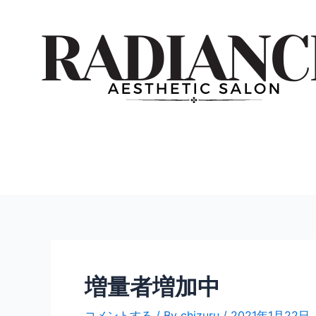
内
投
容
稿
を
ナ
ス
ビ
キ
ゲ
ッ
ー
プ
シ
ョ
ン
増量者増加中
コメントする
/ By
chizuru
/
2021年1月22日