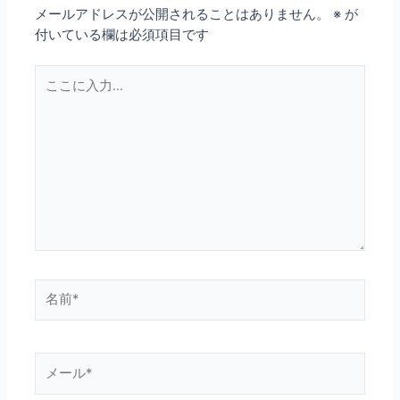
メールアドレスが公開されることはありません。
※
が
付いている欄は必須項目です
こ
こ
に
入
力…
名
前
*
メ
ー