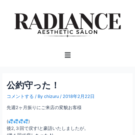
内
投
容
稿
を
ナ
ス
ビ
キ
ゲ
ッ
ー
プ
シ
Menu
ョ
ン
公約守った！
コメントする
/ By
chizuru
/
2018年2月22日
先週2ヶ月振りにご来店の変貌お客様
(
)
後2,３回で戻す!と豪語いたしましたが。