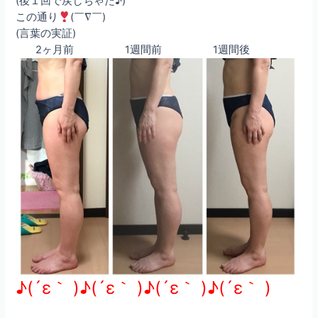
(後１回で戻しちゃた♪)
この通り
(￣∇￣)
(言葉の実証)
2ヶ月前 1週間前 1週間後
♪(´ε｀ )♪(´ε｀ )♪(´ε｀ )♪(´ε｀ )