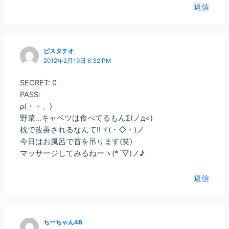
返信
ピスタチオ
2012年2月19日 6:32 PM
SECRET: 0
PASS:
ρ(・・、)
野菜…キャベツは食べてるもんΣ(ノд<)
枕で改善されるなんて!!ヾ(・◇・)ノ
今日はお風呂で首を吊ります(笑)
マッサージしてみるねーヽ(*´▽)ノ♪
返信
ちーちゃん48