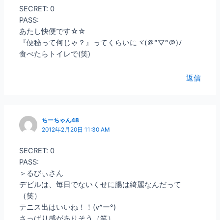
SECRET: 0
PASS:
あたし快便です☆☆
『便秘って何じゃ？』ってくらいにヾ(＠°▽°＠)ﾉ
食べたらトイレで(笑)
返信
ちーちゃん48
2012年2月20日 11:30 AM
SECRET: 0
PASS:
＞るびぃさん
デビルは、毎日でないくせに腸は綺麗なんだって
（笑）
テニス出はいいね！！(v^ー°)
さっぱり感がありそう（笑）