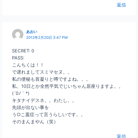
返信
あおい
2012年2月20日 3:47 PM
SECRET: 0
PASS:
こんちくは！！
で遅れましてスミマセヌ。。
私の便秘も首凝りと噂ですよね。。。
私、10日とか全然平気でじいちゃん居座りますよ。。
(´0ﾉ｀*)
キタナイデスネ。。わたし。。
先頭が出ない事を
う○こ蓋症って言うらしいです。。
そのまんまやん（笑）
返信