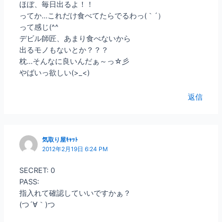
ほぼ、毎日出るよ！！
ってか…これだけ食べてたらでるわっ(｀´）
って感じ(^^ゞ
デビル師匠、あまり食べないから
出るモノもないとか？？？
枕…そんなに良いんだぁ～っ☆彡
やばいっ欲しい(>_<)
返信
気取り屋ｷｬｯﾄ
2012年2月19日 6:24 PM
SECRET: 0
PASS:
指入れて確認していいですかぁ？
(つ´∀｀)つ