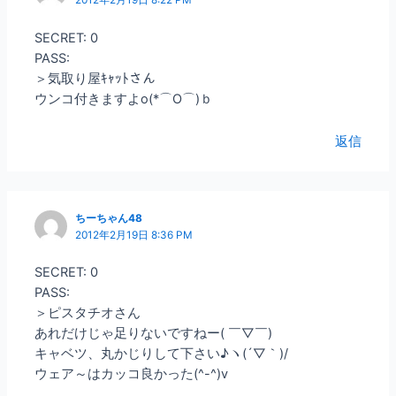
SECRET: 0
PASS:
＞気取り屋ｷｬｯﾄさん
ウンコ付きますよo(*⌒O⌒)ｂ
返信
ちーちゃん48
2012年2月19日 8:36 PM
SECRET: 0
PASS:
＞ピスタチオさん
あれだけじゃ足りないですねー( ￣▽￣)
キャベツ、丸かじりして下さい♪ヽ(´▽｀)/
ウェア～はカッコ良かった(^-^)v