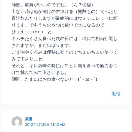
師匠、燃費がいいのですね。（ん？便秘）
出ない時はぬか漬けの古漬けを（発酵もの）食べたり
青汁飲んだりしますが最終的にはウォシュレットに頼
ります。でもうちのやつは途中で水になるので
ひょえ～(→o←)ゞと。
キムチたくさん食べた次の日には、出口で相当仕返し
されますが、まだ出はります。
ごま油やくるみは便秘に効くのでちょいちょい使って
みて下さりませ。
それと、キレ気味の時には牛ヒレ肉を食べて筋力をつ
けて挑んでみて下さいまし。
師匠、たまにはお肉食べないとー(´・ω・`)
返信
美優
2012年2月20日 11:12 AM