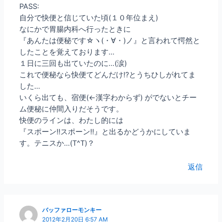
PASS:
自分で快便と信じていた頃(１０年位まえ)
なにかで胃腸内科へ行ったときに
『あんたは便秘です☆ヽ(・∀・)ノ』と言われて愕然と
したことを覚えております…
１日に三回も出ていたのに…(涙)
これで便秘なら快便てどんだけ!?とうちひしがれてま
した…
いくら出ても、宿便(←漢字わからず) がでないとチー
ム便秘に仲間入りだそうです。
快便のラインは、わたし的には
『スポーン!!スポーン!!』と出るかどうかにしていま
す。テニスか…(T^T)？
返信
バッファローモンキー
2012年2月20日 6:57 AM