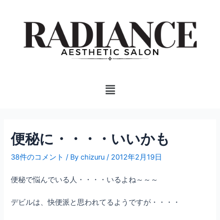
内
投
容
稿
を
ナ
ス
ビ
キ
ゲ
ッ
ー
プ
シ
Menu
ョ
ン
便秘に・・・・いいかも
38件のコメント
/ By
chizuru
/
2012年2月19日
便秘で悩んでいる人・・・・いるよね～～～
デビルは、快便派と思われてるようですが・・・・