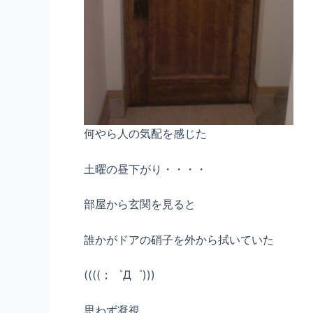
何やら人の気配を感じた
土曜の昼下がり・・・・
部屋から玄関を見ると
誰かがドアの硝子を外から拭いていた
((((；゜Д゜)))
思わず凝視。