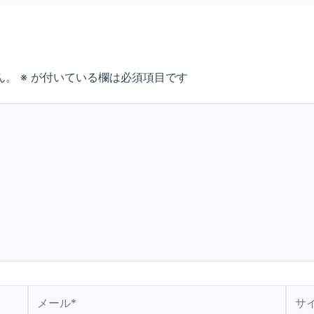
ん。
※
が付いている欄は必須項目です
メ
サ
ー
イ