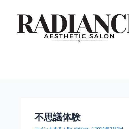
内
投
容
稿
を
ナ
ス
ビ
キ
ゲ
ッ
ー
プ
シ
ョ
ン
不思議体験
コメントする
/ By
chizuru
/
2014年2月1日