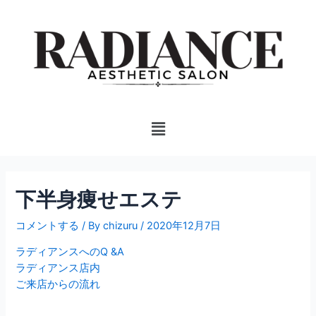
内
投
容
稿
を
ナ
ス
ビ
キ
ゲ
ッ
ー
プ
シ
Menu
ョ
ン
下半身痩せエステ
コメントする
/ By
chizuru
/
2020年12月7日
ラディアンスへのQ &A
ラディアンス店内
ご来店からの流れ