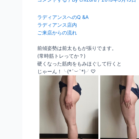
ラディアンスへのQ &A
ラディアンス店内
ご来店からの流れ
前傾姿勢は前太ももが張りでます。
(常時筋トレってか？)
硬くなった筋肉をもみほぐして行くと
じゃーん！╰(*´︶`*)╯♡