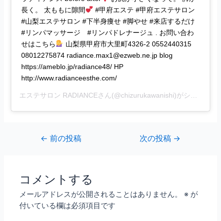
長く。 太ももに隙間
#甲府エステ #甲府エステサロン
#山梨エステサロン #下半身痩せ #脚やせ #来店するだけ
#リンパマッサージ #リンパドレナージュ . お問い合わ
せはこちら
山梨県甲府市大里町4326-2 0552440315
08012275874 radiance.max1@ezweb.ne.jp blog
https://ameblo.jp/radiance48/ HP
http://www.radianceesthe.com/
エステサロン RADIANCE
さん(@chizurukawanishi)がシェアした投稿 –
←
前の投稿
次の投稿
→
コメントする
メールアドレスが公開されることはありません。
※
が
付いている欄は必須項目です