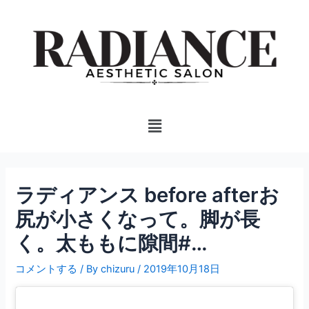
内
投
容
稿
を
ナ
ス
ビ
キ
ゲ
ッ
ー
プ
シ
Menu
ョ
ン
ラディアンス before afterお
尻が小さくなって。脚が長
く。太ももに隙間#…
コメントする
/ By
chizuru
/
2019年10月18日