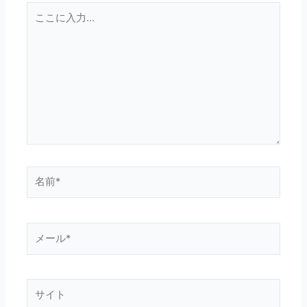
こ
こ
に
入
力…
名
前
*
メ
ー
ル
*
サ
イ