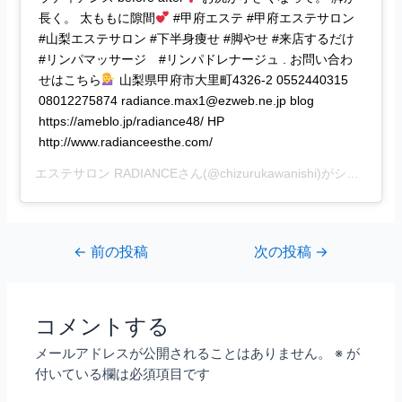
長く。 太ももに隙間
#甲府エステ #甲府エステサロン
#山梨エステサロン #下半身痩せ #脚やせ #来店するだけ
#リンパマッサージ #リンパドレナージュ . お問い合わ
せはこちら
山梨県甲府市大里町4326-2 0552440315
08012275874 radiance.max1@ezweb.ne.jp blog
https://ameblo.jp/radiance48/ HP
http://www.radianceesthe.com/
エステサロン RADIANCE
さん(@chizurukawanishi)がシェアした投稿 –
←
前の投稿
次の投稿
→
コメントする
メールアドレスが公開されることはありません。
※
が
付いている欄は必須項目です