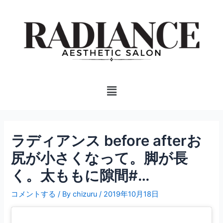
内
投
容
稿
を
ナ
ス
ビ
キ
ゲ
ッ
ー
プ
シ
Menu
ョ
ン
ラディアンス before afterお
尻が小さくなって。脚が長
く。太ももに隙間#…
コメントする
/ By
chizuru
/
2019年10月18日