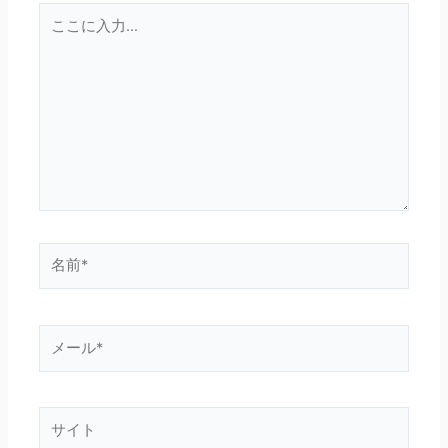
こ
こ
に
入
力…
名
前
*
メ
ー
ル
*
サ
イ