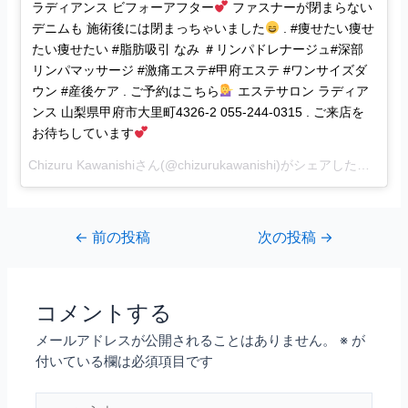
ラディアンス ビフォーアフター
ファスナーが閉まらない
デニムも 施術後には閉まっちゃいました
. #痩せたい痩せ
たい痩せたい #脂肪吸引 なみ ＃リンパドレナージュ#深部
リンパマッサージ #激痛エステ#甲府エステ #ワンサイズダ
ウン #産後ケア . ご予約はこちら
エステサロン ラディア
ンス 山梨県甲府市大里町4326-2 055-244-0315 . ご来店を
お待ちしています
Chizuru Kawanishi
さん(@chizurukawanishi)がシェアした投稿 –
2
←
前の投稿
次の投稿
→
コメントする
メールアドレスが公開されることはありません。
※
が
付いている欄は必須項目です
こ