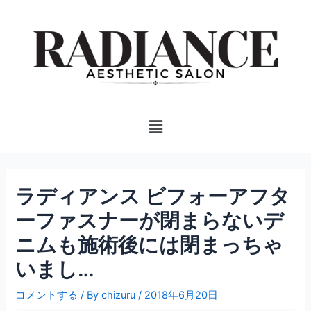
内
投
容
稿
を
ナ
ス
ビ
キ
ゲ
ッ
ー
プ
シ
Menu
ョ
ン
ラディアンス ビフォーアフタ
ーファスナーが閉まらないデ
ニムも施術後には閉まっちゃ
いまし…
コメントする
/ By
chizuru
/
2018年6月20日