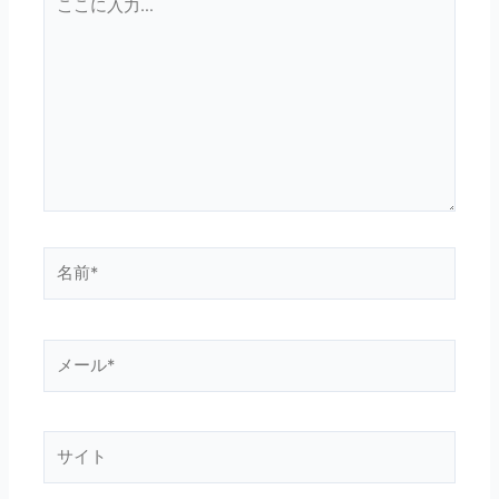
こ
に
入
力…
名
前
*
メ
ー
ル
*
サ
イ
ト