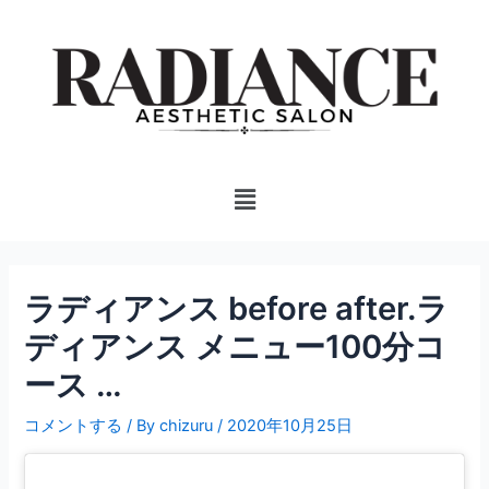
内
投
容
稿
を
ナ
ス
ビ
キ
ゲ
ッ
ー
プ
シ
Menu
ョ
ン
ラディアンス before after.ラ
ディアンス メニュー100分コ
ース …
コメントする
/ By
chizuru
/
2020年10月25日