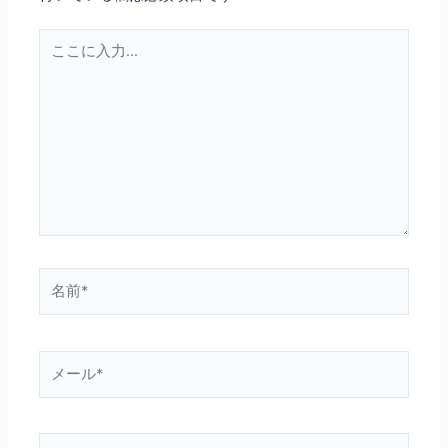
こ
こ
に
入
力…
名
前
*
メ
ー
ル
*
サ