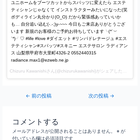
ユニホームをブーツカットからスパッツに変えたら エステ
ティシャンじゃなくて インストラクターみたいになった(笑
ボディライン丸分かり(O_O) だから緊張感あっていいか
も… 自分追い込む(-.-;)y-~~~ 今日もご来店ありがとうござ
います 新規のお客様のご予約お待ちしています╰(*´︶
`*)╯♡ #life #love #ダイエット #リンパドレナージュ #エス
テティシャン#スパッツ#スキニー エステサロン ラディアン
ス 山梨県甲府市大里町4326-2 0552440315
radiance.max1@ezweb.ne.jp
Chizuru Kawanishiさん(@chizurukawanishi)がシェアした投稿 –
2
←
前の投稿
次の投稿
→
コメントする
メールアドレスが公開されることはありません。
※
が
付いている欄は必須項目です