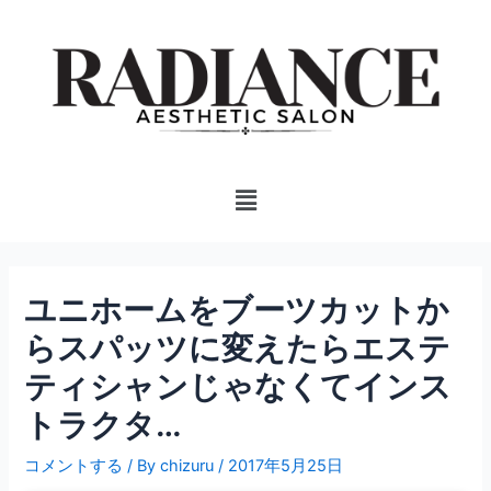
内
投
容
稿
を
ナ
ス
ビ
キ
ゲ
ッ
ー
プ
シ
Menu
ョ
ン
ユニホームをブーツカットか
らスパッツに変えたらエステ
ティシャンじゃなくてインス
トラクタ…
コメントする
/ By
chizuru
/
2017年5月25日