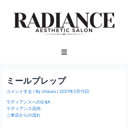
内
投
容
稿
を
ナ
ス
ビ
キ
ゲ
ッ
ー
プ
シ
Menu
ョ
ン
ミールプレップ
コメントする
/ By
chizuru
/
2021年2月15日
ラディアンスへのQ &A
ラディアンス店内
ご来店からの流れ