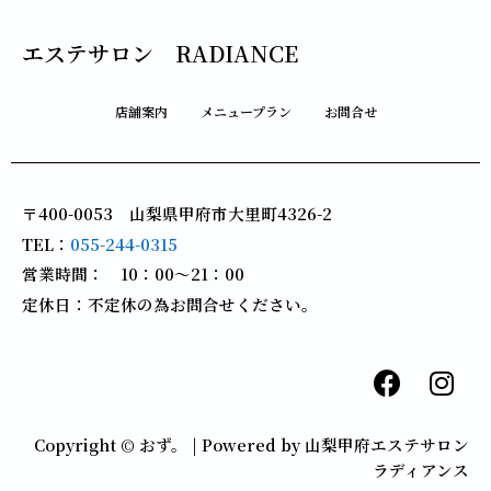
エステサロン RADIANCE
店舗案内
メニュープラン
お問合せ
〒400-0053 山梨県甲府市大里町4326-2
TEL：
055-244-0315
営業時間： 10：00～21：00
定休日：不定休の為お問合せください。
F
I
a
n
c
s
Copyright © おず。 | Powered by 山梨甲府エステサロン
e
t
ラディアンス
b
a