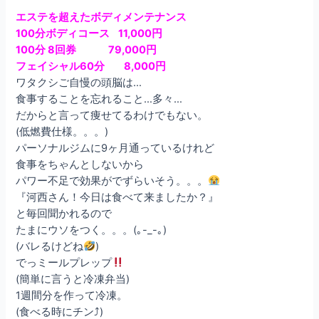
エステを超えたボディメンテナンス
100分ボディコース 11,000円
100分 8回券 79,000円
フェイシャル60分 8,000円
ワタクシご自慢の頭脳は…
食事することを忘れること…多々…
だからと言って痩せてるわけでもない。
(低燃費仕様。。。)
パーソナルジムに9ヶ月通っているけれど
食事をちゃんとしないから
パワー不足で効果がでずらいそう。。。
『河西さん！今日は食べて来ましたか？』
と毎回聞かれるので
たまにウソをつく。。。(｡-_-｡)
(バレるけどね
)
でっミールプレップ
(簡単に言うと冷凍弁当)
1週間分を作って冷凍。
(食べる時にチン⤴︎)