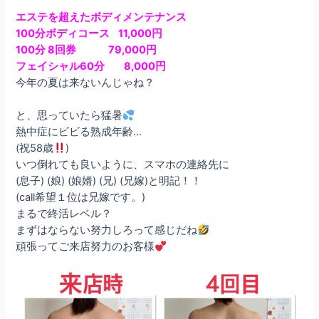
エステを超えたボディメンテナンス
100分ボディコース 11,000円
100分 8回券 79,000円
フェイシャル60分 8,000円
今年の夏は来ないんじゃね？
と、思っていたら猛暑
熱中症にビビる熟成年齢…
(祝58歳
)
いつ倒れても良いように、スマホの連絡先に
(息子) (娘) (娘婿) (兄) (兄嫁)と明記！！
(call希望１位は兄嫁です。)
まるで終活レベル？
まずはならない努力しろって感じだね
頑張ってご来店努力のお客様