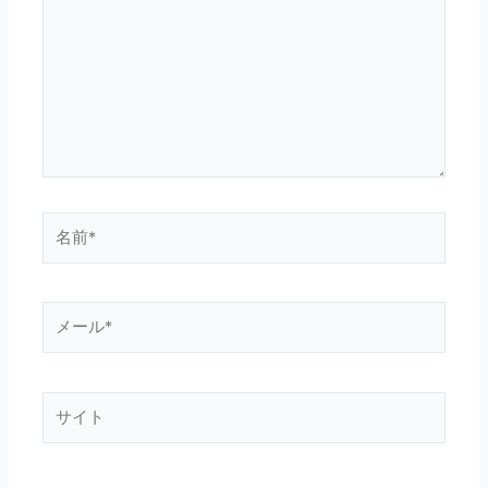
に
入
力…
名
前
*
メ
ー
ル
*
サ
イ
ト