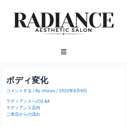
内
投
容
稿
を
ナ
ス
ビ
キ
ゲ
ッ
ー
プ
シ
Menu
ョ
ン
ボディ変化
コメントする
/ By
chizuru
/
2020年8月9日
ラディアンスへのQ &A
ラディアンス店内
ご来店からの流れ