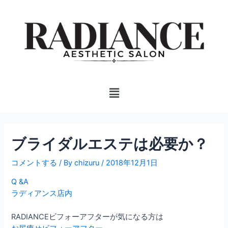
内
投
容
稿
を
ナ
ス
ビ
キ
ゲ
ッ
ー
プ
シ
Menu
ョ
ン
ブライダルエステは必要か？
コメントする
/ By
chizuru
/
2018年12月1日
Q &A
ラディアンス店内
RADIANCEビフォーアフターが気になる方は