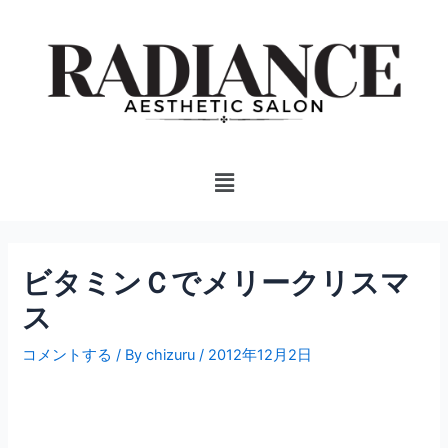
内
投
容
稿
を
ナ
ス
ビ
キ
ゲ
ッ
ー
プ
シ
Menu
ョ
ン
ビタミンＣでメリークリスマ
ス
コメントする
/ By
chizuru
/
2012年12月2日