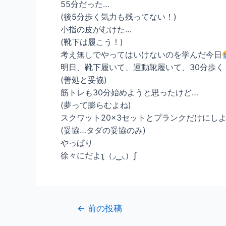
55分だった…
(後5分歩く気力も残ってない！)
小指の皮がむけた…
(靴下は履こう！)
考え無しでやってはいけないのを学んだ今日
明日、靴下履いて、運動靴履いて、30分歩く
(善処と妥協)
筋トレも30分始めようと思ったけど…
(夢って膨らむよね)
スクワット20×3セットとプランクだけにし
(妥協…タダの妥協のみ)
やっぱり
徐々にだよʅ（◞‿◟）ʃ
←
前の投稿