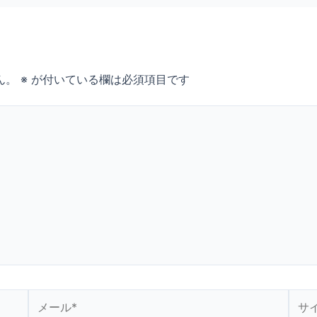
ん。
※
が付いている欄は必須項目です
メ
サ
ー
イ