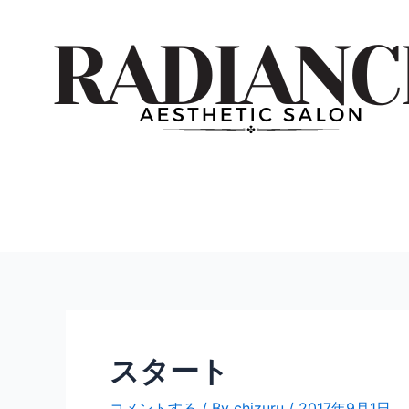
内
投
容
稿
を
ナ
ス
ビ
キ
ゲ
ッ
ー
プ
シ
ョ
ン
スタート
コメントする
/ By
chizuru
/
2017年9月1日