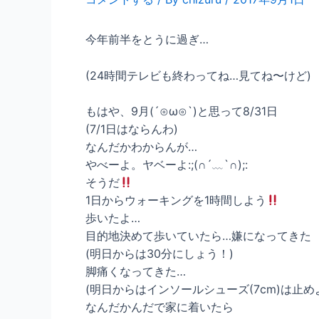
今年前半をとうに過ぎ…
(24時間テレビも終わってね…見てね〜けど)
もはや、9月(´⊙ω⊙`)と思って8/31日
(7/1日はならんわ)
なんだかわからんが…
やべーよ。ヤベーよ:;(∩´﹏`∩);:
そうだ
1日からウォーキングを1時間しよう
歩いたよ…
目的地決めて歩いていたら…嫌になってきた
(明日からは30分にしょう！)
脚痛くなってきた…
(明日からはインソールシューズ(7cm)は止め
なんだかんだで家に着いたら