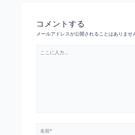
コメントする
メールアドレスが公開されることはありませ
こ
こ
に
入
力…
名
前