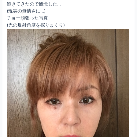
飽きてきたので観念した…
(現実の無情さに…)
チョー頑張った写真
(光の反射角度を探りまくり)