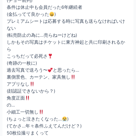
(チョー前列)
条件は休止中も会員だった6年継続者
(金払ってて良かった
)
プレミアムシートは応募する時に写真も送らなければいけ
ない
(転売防止の為に…売らねーけどね)
しかもその写真はチケットに東方神起と共に印刷されるか
ら
こっちだって必死さ
(奇跡の一枚に)
過去写真で送ろう〜
と思ったら…
裏側景色、カーテン、家具無し
アプリなし
(顔認証できないから？)
角度正面
の…
小細工一切無し
(ちょっと泣きたくなった…
)
(てかさ…年々条件ふえてんだけど？)
50枚位撮りまくって