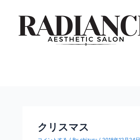
内
投
容
稿
を
ナ
ス
ビ
キ
ゲ
ッ
ー
プ
シ
ョ
ン
クリスマス
コメントする
/ By
chizuru
/
2018年12月24