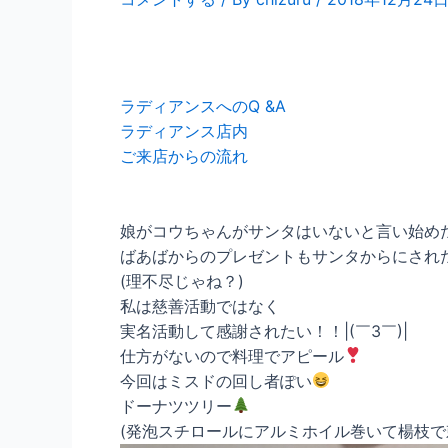
ラディアンスへのQ &A
ラディアンス店内
ご来店からの流れ
娘がコウちゃんがサンタはいないと言い始め
ばあばからのプレゼントもサンタからにされ
(理不尽じゃね？)
私は慈善活動ではなく
実名活動して感謝されたい！！|(￣3￣)|
仕方がないので料理でアピール
今回はミスドの回し者ぽい
ドーナツツリー
(発泡スチロールにアルミホイル巻いて楊枝で