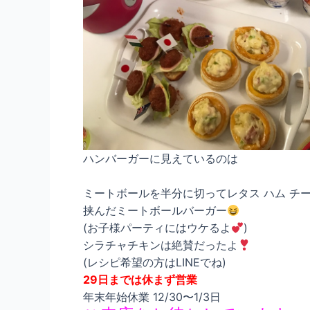
ハンバーガーに見えているのは
ミートボールを半分に切ってレタス ハム チ
挟んだミートボールバーガー
(お子様パーティにはウケるよ
)
シラチャチキンは絶賛だったよ
(レシピ希望の方はLINEでね)
29日までは休まず営業
年末年始休業 12/30〜1/3日