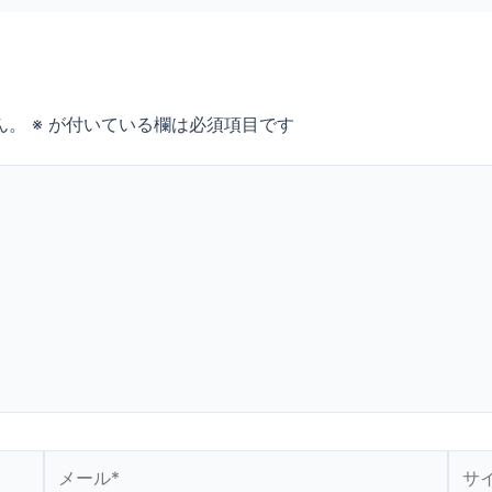
ん。
※
が付いている欄は必須項目です
メ
サ
ー
イ