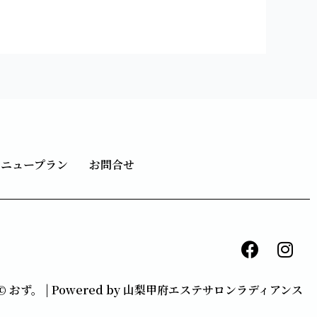
メニュープラン
お問合せ
F
I
a
n
c
s
ht © おず。 | Powered by 山梨甲府エステサロンラディアンス
e
t
b
a