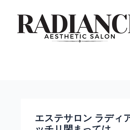
内
投
容
稿
を
ナ
ス
ビ
キ
ゲ
ッ
ー
プ
シ
ョ
ン
エステサロン ラディ
ッチリ閉まっては…