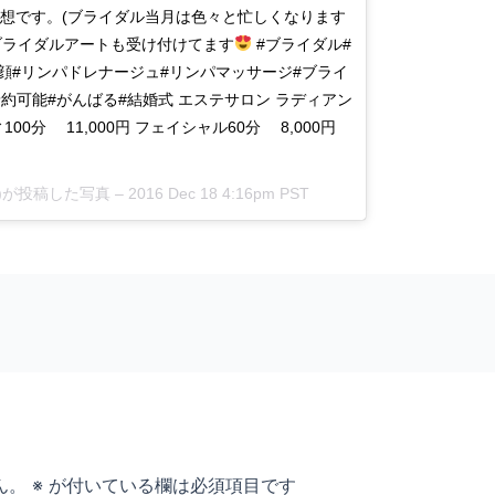
理想です。(ブライダル当月は色々と忙しくなります
ブライダルアートも受け付けてます
#ブライダル#
顔#リンパドレナージュ#リンパマッサージ#ブライ
当日予約可能#がんばる#結婚式 エステサロン ラディアン
ィ100分 11,000円 フェイシャル60分 8,000円
ishi)が投稿した写真 –
2016 Dec 18 4:16pm PST
ん。
※
が付いている欄は必須項目です