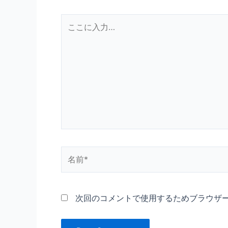
こ
こ
に
入
力…
名
前
*
次回のコメントで使用するためブラウザ