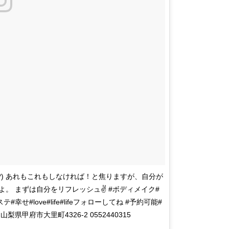
^*) あれもこれもしなければ！と焦りますが、自分が
。 まずは自分をリフレッシュ✌ #ボディメイク#
せ#love#life#lifeフォローしてね #予約可能#
県甲府市大里町4326-2 0552440315