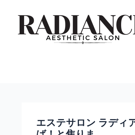
内
投
容
稿
を
ナ
ス
ビ
キ
ゲ
ッ
ー
プ
シ
ョ
ン
エステサロン ラディア
ば！と焦りま…