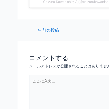
Chizuru Kawanishiさん(@chizurukawa
←
前の投稿
コメントする
メールアドレスが公開されることはありませ
こ
こ
に
入
力…