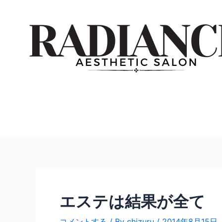
内
投
容
稿
を
ナ
ス
ビ
キ
ゲ
ッ
ー
プ
シ
ョ
ン
エステは結果が全て
コメントする
/ By
chizuru
/
2014年8月15日