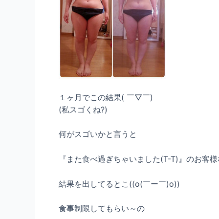
１ヶ月でこの結果( ￣▽￣)
(私スゴくね?)
何がスゴいかと言うと
『また食べ過ぎちゃいました(T-T)』のお客
結果を出してるとこ((o(￣ー￣)o))
食事制限してもらい～の