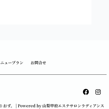
メニュープラン
お問合せ
F
I
a
n
c
s
ht © おず。 | Powered by 山梨甲府エステサロンラディアンス
e
t