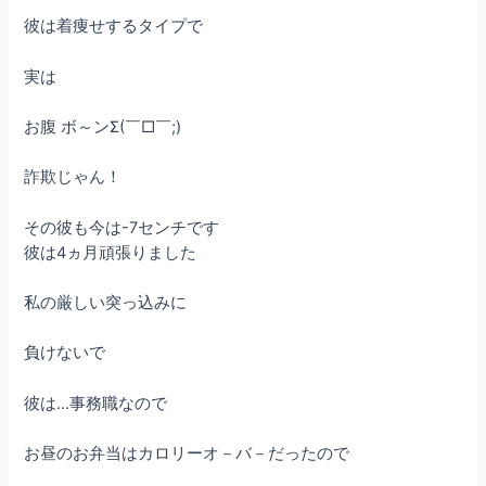
彼は着痩せするタイプで
実は
お腹 ボ～ンΣ(￣□￣;)
詐欺じゃん！
その彼も今は-7センチです
彼は4ヵ月頑張りました
私の厳しい突っ込みに
負けないで
彼は…事務職なので
お昼のお弁当はカロリーオ－バ－だったので