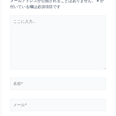
メールアドレスが公開されることはありません。
※
が
付いている欄は必須項目です
こ
こ
に
入
力…
名
前
*
メ
ー
ル