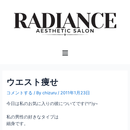
内
投
容
稿
を
ナ
ス
ビ
キ
ゲ
ッ
ー
プ
シ
Menu
ョ
ン
ウエスト痩せ
コメントする
/ By
chizuru
/
2011年1月23日
今日は私のお気に入りの彼についてです(^!^)y~
私の男性の好きなタイプは
細身です。